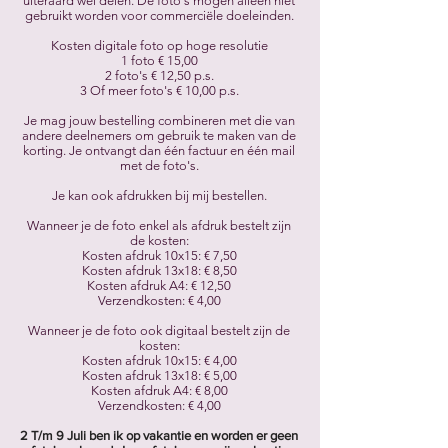
uiteraard wel delen. De foto's mogen alleen niet
gebruikt worden voor commerciële doeleinden.
Kosten digitale foto op hoge resolutie
1 foto € 15,00
2 foto's € 12,50 p.s.
3 Of meer foto's € 10,00 p.s.
Je mag jouw bestelling combineren met die van
andere deelnemers om gebruik te maken van de
korting. Je ontvangt dan één factuur en één mail
met de foto's.
Je kan ook afdrukken bij mij bestellen.
Wanneer je de foto enkel als afdruk bestelt zijn
de kosten:
Kosten afdruk 10x15: € 7,50
Kosten afdruk 13x18: € 8,50
Kosten afdruk A4: € 12,50
Verzendkosten: € 4,00
Wanneer je de foto ook digitaal bestelt zijn de
kosten:
Kosten afdruk 10x15: € 4,00
Kosten afdruk 13x18: € 5,00
Kosten afdruk A4: € 8,00
Verzendkosten: € 4,00
2 T/m 9 Juli ben ik op vakantie en worden er geen