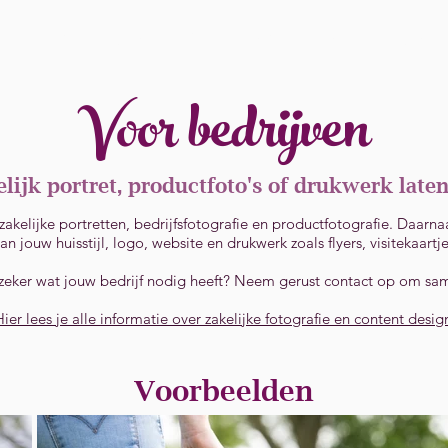
io
Informatie
Bruiloften
De fotografe
Voor bedrijven
lijk portret, productfoto's of drukwerk lat
r zakelijke portretten, bedrijfsfotografie en productfotografie. Daar
 jouw huisstijl, logo, website en drukwerk zoals flyers, visitekaartj
zeker wat jouw bedrijf nodig heeft? Neem gerust contact op om sa
Hier lees je alle informatie over zakelijke fotografie en content desig
Voorbeelden