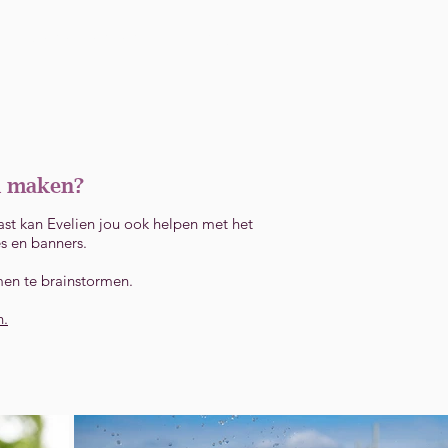
Evenementen
Contact
en maken?
naast kan Evelien jou ook helpen met het
es en banners.
men te brainstormen.
n.