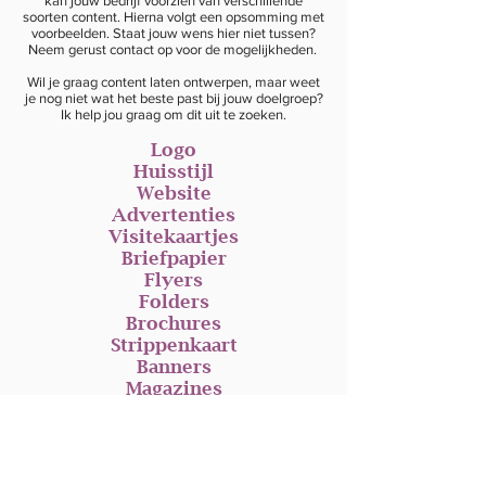
kan jouw bedrijf voorzien van verschillende
soorten content. Hierna volgt een opsomming met
voorbeelden. Staat jouw wens hier niet tussen?
Neem gerust contact op voor de mogelijkheden.
Wil je graag content laten ontwerpen, maar weet
je nog niet wat het beste past bij jouw doelgroep?
Ik help jou graag om dit uit te zoeken.
Logo
Huisstijl
Website
Advertenties
Visitekaartjes
Briefpapier
Flyers
Folders
Brochures
Strippenkaart
Banners
Magazines
Social media strategie
Social media posts
Tarieven