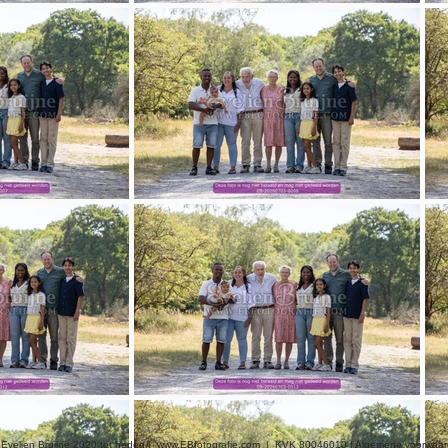
 Evelien Bruijne 2020 tot heden |
www.EBfotografie.com
| KVK 80046010 |
Algemene voorwaa