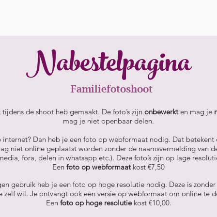
io
Informatie
Bruiloften
De fotografe
Nabestelpagina
Familiefotoshoot
k tijdens de shoot heb gemaakt. De foto’s zijn
onbewerkt
en mag je
mag je niet openbaar delen.
p internet? Dan heb je een foto op webformaat nodig. Dat betekent d
ag niet online geplaatst worden zonder de naamsvermelding van de 
media, fora, delen in whatsapp etc.). Deze foto’s zijn op lage resolut
Een
foto op webformaat
kost €7,50
igen gebruik heb je een foto op hoge resolutie nodig. Deze is zonder
je zelf wil. Je ontvangt ook een versie op webformaat om online te d
Een
foto op hoge resolutie
kost €10,00.